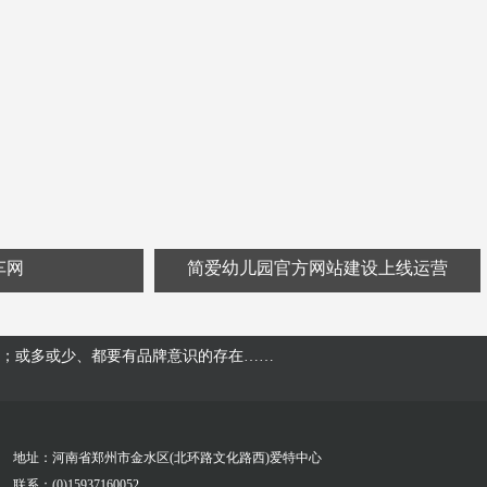
车网
简爱幼儿园官方网站建设上线运营
；或多或少、都要有品牌意识的存在……
地址：河南省郑州市金水区(北环路文化路西)爱特中心
联系：(0)15937160052