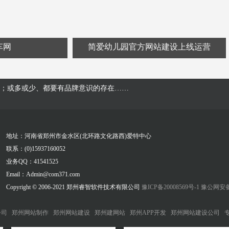
车网
简爱幼儿园官方网站建设上线运营
；或多或少、都要有品牌意识的存在……
地址：河南省郑州市金水区(北环路文化路西)爱特中心
联系：(0)15937160052
业务QQ：41541525
Email：Admin@com371.com
Copyright © 2006-2021 郑州睿智软件技术有限公司
豫ICP备20008569号-1
豫公网安备41
公司
郑州网站制作
郑州网站建设
郑州建网站
郑州APP开发
郑州网站建设公司