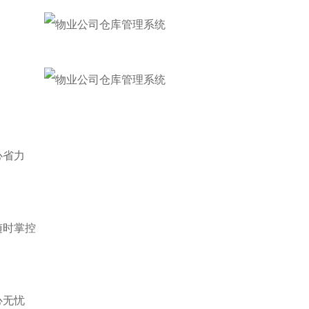
心省力
随时掌控
心无忧